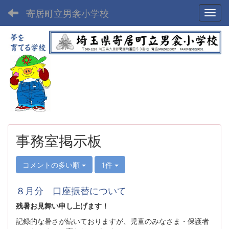
寄居町立男衾小学校
Toggl
事務室掲示板
コメントの多い順
1件
８月分 口座振替について
残暑お見舞い申し上げます！
記録的な暑さが続いておりますが、児童のみなさま・保護者