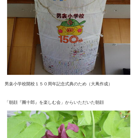
男衾小学校開校１５０周年記念式典のため（大凧作成）
「朝顔『團十郎』を楽しむ会」からいただいた朝顔