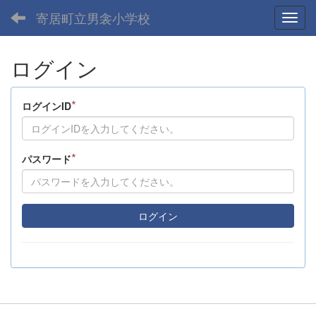
寄居町立男衾小学校
Toggl
ログイン
*
ログインID
*
パスワード
ログイン