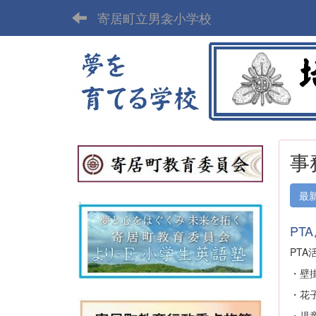
寄居町立男衾小学校
事
最
PT
PT
・壁
・花
・児