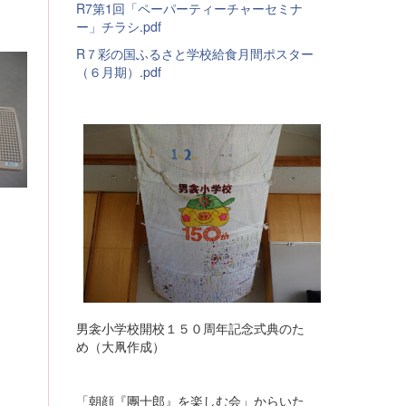
R7第1回「ペーパーティーチャーセミナ
ー」チラシ.pdf
R７彩の国ふるさと学校給食月間ポスター
（６月期）.pdf
男衾小学校開校１５０周年記念式典のた
め（大凧作成）
「朝顔『團十郎』を楽しむ会」からいた