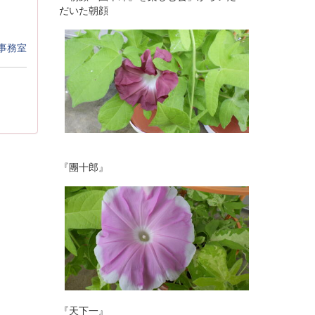
だいた朝顔
事務室
『團十郎』
『天下一』