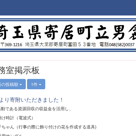
務室掲示板
新の投稿順
1件
Aより寄附いただきました！
A活動である資源回収の収益金を活用し、
掛け時計（電波式）
子ちゃん（行事の際に飾り付けの花を作成する道具)
童用サンダル