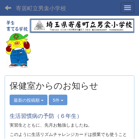
寄居町立男衾小学校
Toggl
保健室からのお知らせ
最新の投稿順
5件
生活習慣病の予防（６年生）
実習生とともに、先月お勉強しましたね。
このように生活リズムチャレンジカードは授業でも使うこと