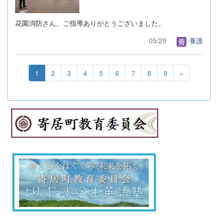
花園消防さん、ご指導ありがとうございました。
05/29
養護
1
2
3
4
5
6
7
8
9
»