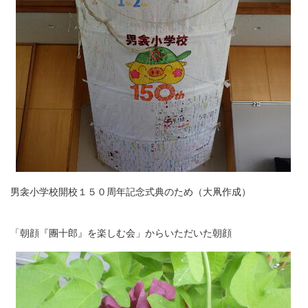
男衾小学校開校１５０周年記念式典のため（大凧作成）
「朝顔『團十郎』を楽しむ会」からいただいた朝顔