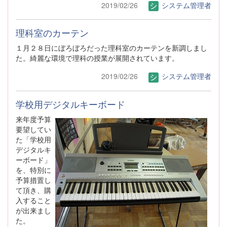
2019/02/26
システム管理者
理科室のカーテン
１月２８日にぼろぼろだった理科室のカーテンを新調しまし
た。綺麗な環境で理科の授業が展開されています。
2019/02/26
システム管理者
学校用デジタルキーボード
来年度予算
要望してい
た「学校用
デジタルキ
ーボード」
を、特別に
予算措置し
て頂き、購
入すること
が出来まし
た。