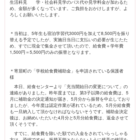
生活科見 学・社会科見学のバス代や見学料金が加わるた
め、金額が多くなっています。ご負担をおかけしますが、よ
ろしくお願いいたします。
＊当初は、5年生も宿泊学習代3000円を加えて8,500円を振り
替える予定でしたが、実施日当日に支払いの必要が生じたた
め、すでに現金で集金させて頂いたので、給食費＋学年費
1,500円＝5,500円のみの振替となります。
＊寄居町の「学校給食費補助金」を申請されている保護者
様
本日、給食センターより「充当開始日の変更について」の
連絡がありました。昨年度までは、第3子以降の給食費は、5
月に補助金の決定通知が届き、5月分から振替を中止しており
ましたが、今年度は認定作業が遅れているため、5月分給食費
も一旦納入して頂かなければならないそうです。補助金決定
後は、お納めいただいた4月分と5月分給食費は、返金させて
頂くそうです。
すでに、給食費を除いた額での入金をされていらっしゃる
方は、恐縮ですが、振替不能とならないように残高の確認を