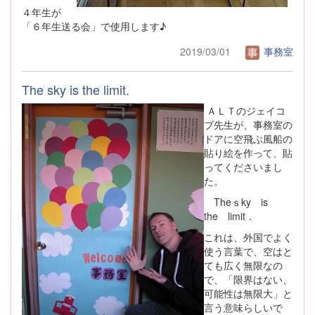
４年生が
「６年生送る会」で使用します♪
2019/03/01
事務室
The sky is the limit.
ＡＬＴのジェイコ
ブ先生が、事務室の
ドアに空飛ぶ風船の
貼り絵を作って、貼
ってくださいまし
た。
Theｓky is
the limit．
これは、外国でよく
使う言葉で、空はと
ても広く無限なの
で、「限界はない、
可能性は無限大」と
言う意味らしいで