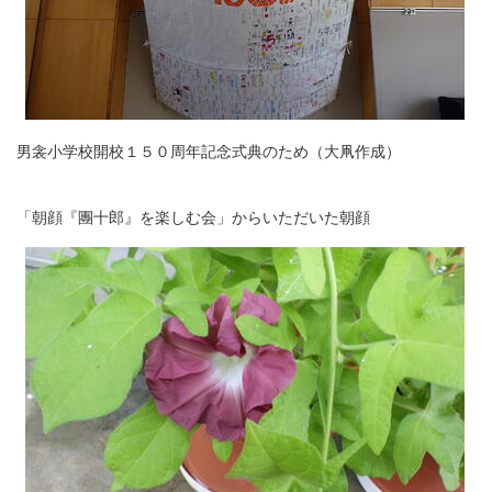
男衾小学校開校１５０周年記念式典のため（大凧作成）
「朝顔『團十郎』を楽しむ会」からいただいた朝顔