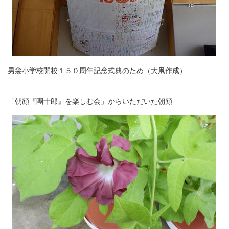
男衾小学校開校１５０周年記念式典のため（大凧作成）
「朝顔『團十郎』を楽しむ会」からいただいた朝顔