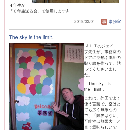
４年生が
「６年生送る会」で使用します♪
2019/03/01
事務室
The sky is the limit.
ＡＬＴのジェイコ
ブ先生が、事務室の
ドアに空飛ぶ風船の
貼り絵を作って、貼
ってくださいまし
た。
Theｓky is
the limit．
これは、外国でよく
使う言葉で、空はと
ても広く無限なの
で、「限界はない、
可能性は無限大」と
言う意味らしいで