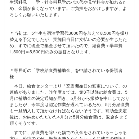
生活科見 学・社会科見学のバス代や見学料金が加わるた
め、金額が多くなっています。ご負担をおかけしますが、よ
ろしくお願いいたします。
＊当初は、5年生も宿泊学習代3000円を加えて8,500円を振り
替える予定でしたが、実施日当日に支払いの必要が生じたた
め、すでに現金で集金させて頂いたので、給食費＋学年費
1,500円＝5,500円のみの振替となります。
＊寄居町の「学校給食費補助金」を申請されている保護者
様
本日、給食センターより「充当開始日の変更について」の
連絡がありました。昨年度までは、第3子以降の給食費は、5
月に補助金の決定通知が届き、5月分から振替を中止しており
ましたが、今年度は認定作業が遅れているため、5月分給食費
も一旦納入して頂かなければならないそうです。補助金決定
後は、お納めいただいた4月分と5月分給食費は、返金させて
頂くそうです。
すでに、給食費を除いた額での入金をされていらっしゃる
方は、恐縮ですが、振替不能とならないように残高の確認を