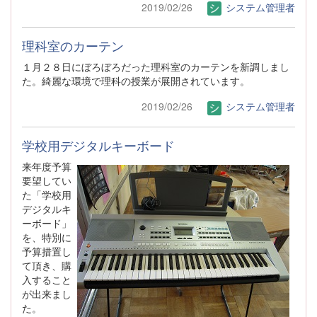
2019/02/26
システム管理者
理科室のカーテン
１月２８日にぼろぼろだった理科室のカーテンを新調しまし
た。綺麗な環境で理科の授業が展開されています。
2019/02/26
システム管理者
学校用デジタルキーボード
来年度予算
要望してい
た「学校用
デジタルキ
ーボード」
を、特別に
予算措置し
て頂き、購
入すること
が出来まし
た。