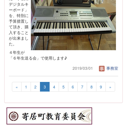
デジタルキ
ーボード」
を、特別に
予算措置し
て頂き、購
入すること
が出来まし
た。
４年生が
「６年生送る会」で使用します♪
2019/03/01
事務室
«
1
2
3
4
5
6
7
8
9
»