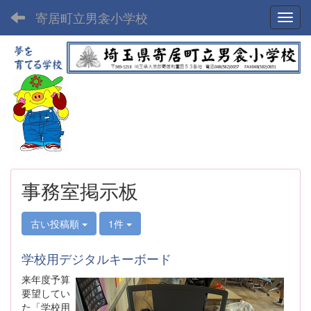
寄居町立男衾小学校
Toggl
事務室掲示板
古い投稿順
1件
学校用デジタルキーボード
来年度予算
要望してい
た「学校用