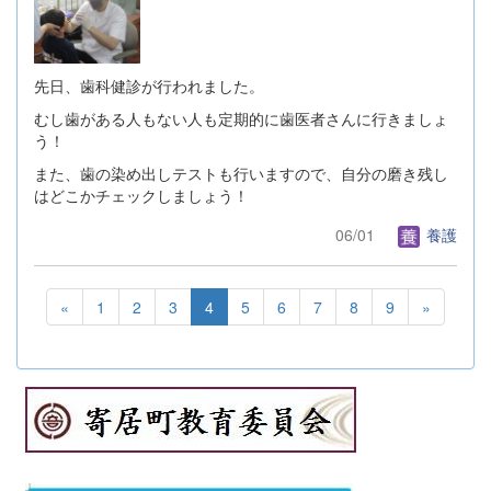
先日、歯科健診が行われました。
むし歯がある人もない人も定期的に歯医者さんに行きましょ
う！
また、歯の染め出しテストも行いますので、自分の磨き残し
はどこかチェックしましょう！
06/01
養護
«
1
2
3
4
5
6
7
8
9
»