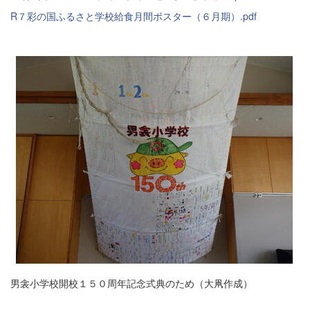
R７彩の国ふるさと学校給食月間ポスター（６月期）.pdf
男衾小学校開校１５０周年記念式典のため（大凧作成）