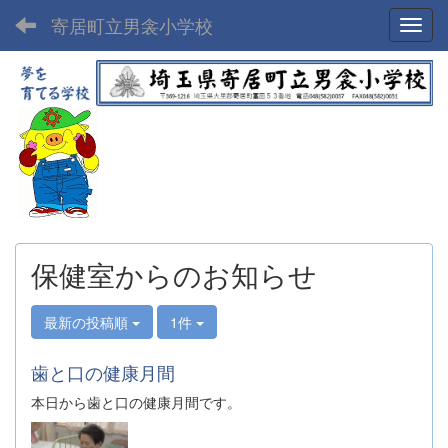
寄居町立男衾小学校
Toggl
保健室からのお知らせ
最新の投稿順
1件
歯と口の健康月間
本日から歯と口の健康月間です。