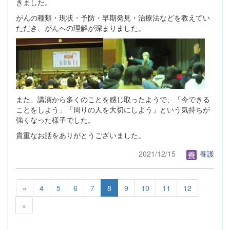
きました。
がんの種類・現状・予防・早期発見・治療法などを教えてい
ただき、がんへの理解が深まりました。
また、講演から多くのことを感じ取ったようで、「今できる
ことをしよう」「周りの人を大切にしよう」という気持ちが
強くなった様子でした。
貴重なお話をありがとうございました。
2021/12/15
養護
«
4
5
6
7
8
9
10
11
12
»