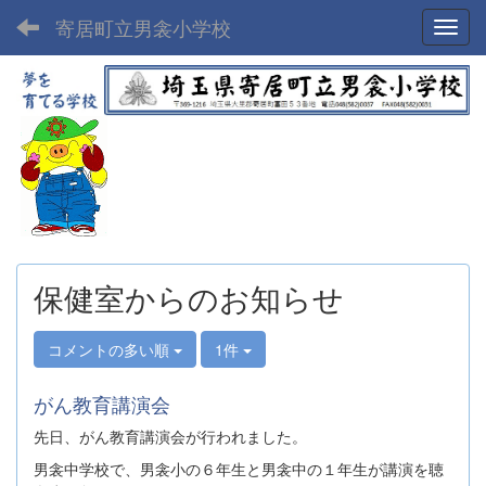
寄居町立男衾小学校
Toggl
保健室からのお知らせ
コメントの多い順
1件
がん教育講演会
先日、がん教育講演会が行われました。
男衾中学校で、男衾小の６年生と男衾中の１年生が講演を聴