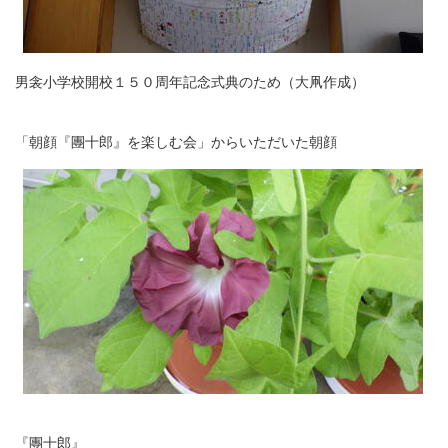
男衾小学校開校１５０周年記念式典のため（大凧作成）
「朝顔『團十郎』を楽しむ会」からいただいた朝顔
『團十郎』