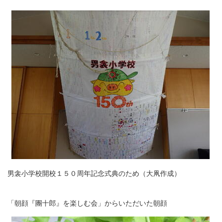
男衾小学校開校１５０周年記念式典のため（大凧作成）
「朝顔『團十郎』を楽しむ会」からいただいた朝顔