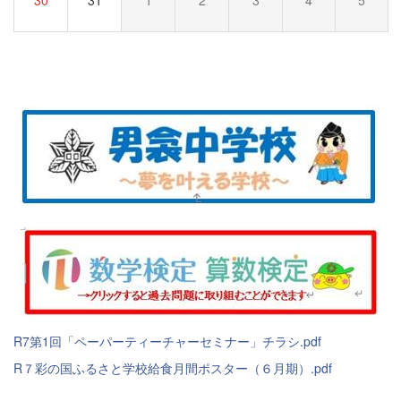
30
31
1
2
3
4
5
R7第1回「ペーパーティーチャーセミナー」チラシ.pdf
R７彩の国ふるさと学校給食月間ポスター（６月期）.pdf