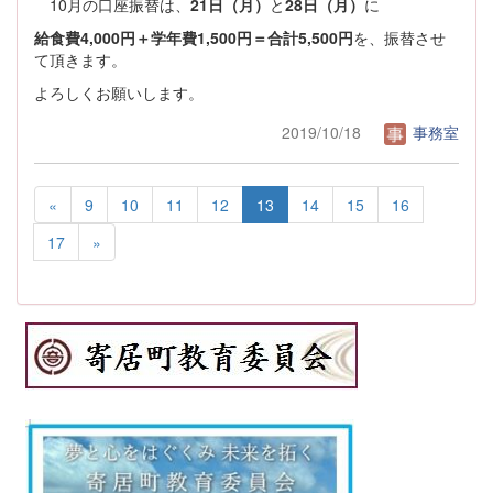
10月の口座振替は、
21日（月）
と
28日（月）
に
給食費4,000円＋学年費1,500円＝合計5,500円
を、振替させ
て頂きます。
よろしくお願いします。
2019/10/18
事務室
«
9
10
11
12
13
14
15
16
17
»