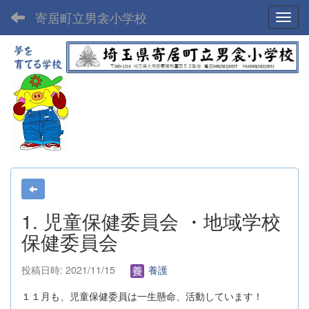
寄居町立男衾小学校
Toggl
1. 児童保健委員会 ・地域学校
保健委員会
投稿日時: 2021/11/15
養護
１１月も、児童保健委員は一生懸命、活動しています！