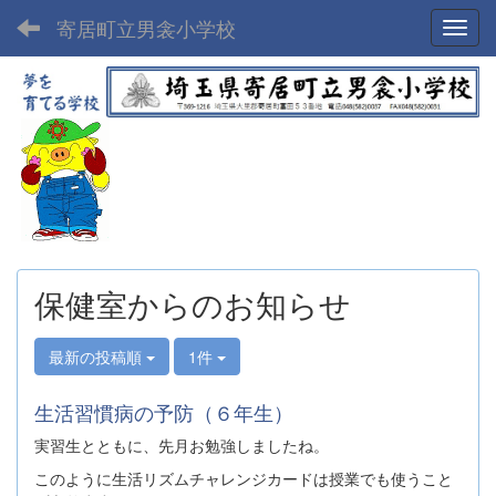
寄居町立男衾小学校
Toggl
保健室からのお知らせ
最新の投稿順
1件
生活習慣病の予防（６年生）
実習生とともに、先月お勉強しましたね。
このように生活リズムチャレンジカードは授業でも使うこと