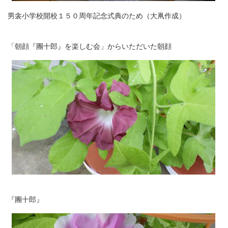
男衾小学校開校１５０周年記念式典のため（大凧作成）
「朝顔『團十郎』を楽しむ会」からいただいた朝顔
『團十郎』