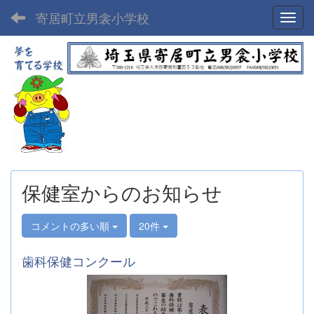
寄居町立男衾小学校
Toggl
保健室からのお知らせ
コメントの多い順
20件
歯科保健コンクール