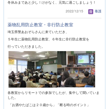
冬休みまであと少し！けがなく、元気に過ごしましょう！
2022/12/15
養護
薬物乱用防止教室・非行防止教室
埼玉県警あおぞらさんに来ていただき、
５年生に薬物乱用防止教室、６年生に非行防止教室を
行っていただきました。
各教室からリモートでの参加でしたが、集中して聞いていま
した。
「お酒やたばこは２０歳から」「断る時のポイント」