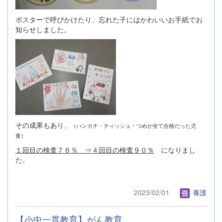
ポスターで呼びかけたり、忘れた子にはかわいいお手紙でお
知らせしました。
その成果もあり、
（ハンカチ・ティッシュ・つめが全て合格だった児
童）
１回目の検査７６％ ⇒４回目の検査９０％
になりまし
た。
2023/02/01
養護
【小中一貫教育】がん教育