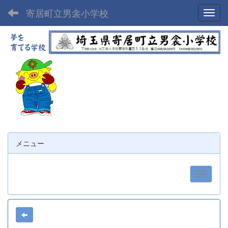
寄居町立男衾小学校
Toggl
メニュー