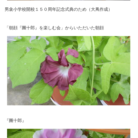
男衾小学校開校１５０周年記念式典のため（大凧作成）
「朝顔『團十郎』を楽しむ会」からいただいた朝顔
『團十郎』