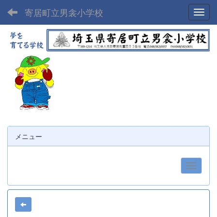
寄居町立男衾小学校
Toggl
メニュー