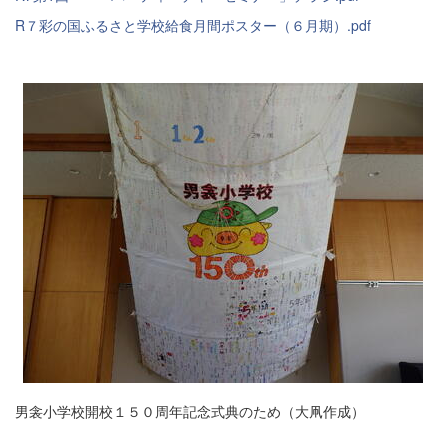
R７彩の国ふるさと学校給食月間ポスター（６月期）.pdf
男衾小学校開校１５０周年記念式典のため（大凧作成）