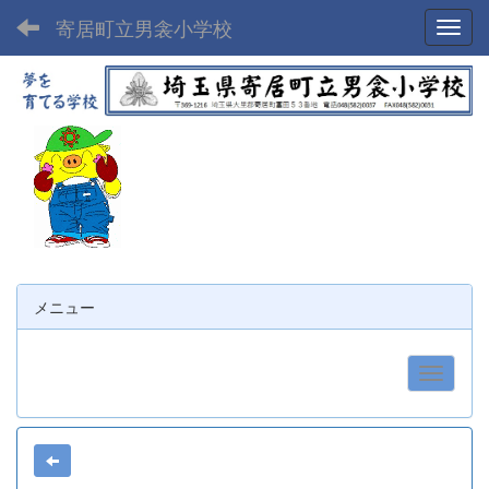
寄居町立男衾小学校
Toggl
メニュー