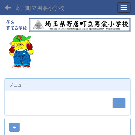
寄居町立男衾小学校
Toggl
メニュー