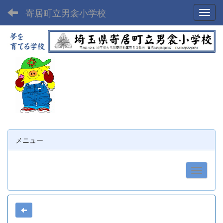
寄居町立男衾小学校
Toggl
メニュー