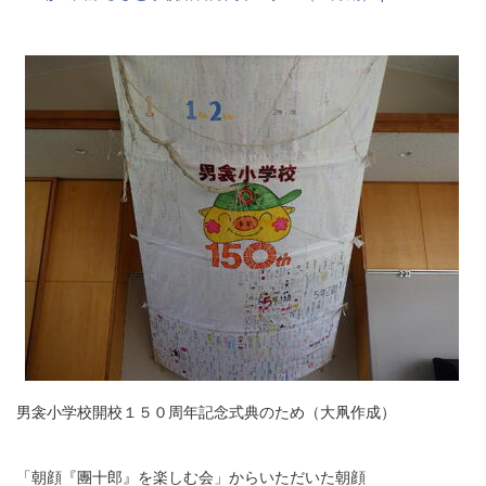
男衾小学校開校１５０周年記念式典のため（大凧作成）
「朝顔『團十郎』を楽しむ会」からいただいた朝顔