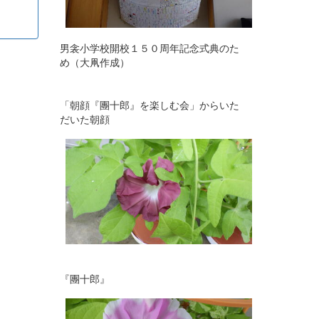
男衾小学校開校１５０周年記念式典のた
め（大凧作成）
「朝顔『團十郎』を楽しむ会」からいた
だいた朝顔
『團十郎』