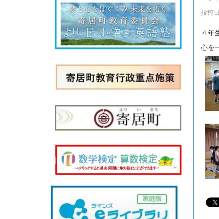
投稿日時
４年
心を