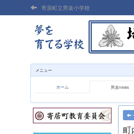
寄居町立男衾小学校
メニュー
ホーム
男衾news
町