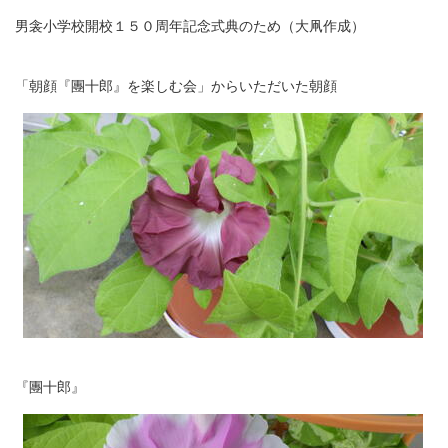
男衾小学校開校１５０周年記念式典のため（大凧作成）
「朝顔『團十郎』を楽しむ会」からいただいた朝顔
『團十郎』