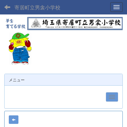
寄居町立男衾小学校
Toggl
メニュー