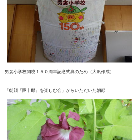
男衾小学校開校１５０周年記念式典のため（大凧作成）
「朝顔『團十郎』を楽しむ会」からいただいた朝顔