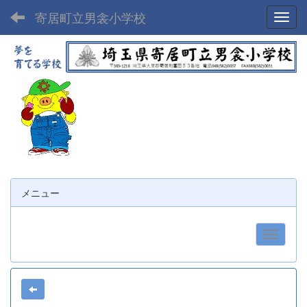
寄居町立男衾小学校
Toggl
メニュー