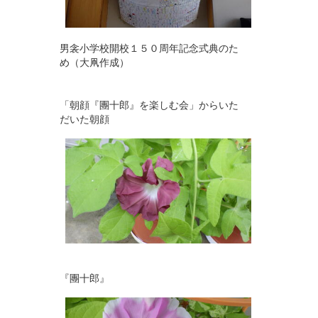
男衾小学校開校１５０周年記念式典のた
め（大凧作成）
「朝顔『團十郎』を楽しむ会」からいた
だいた朝顔
『團十郎』