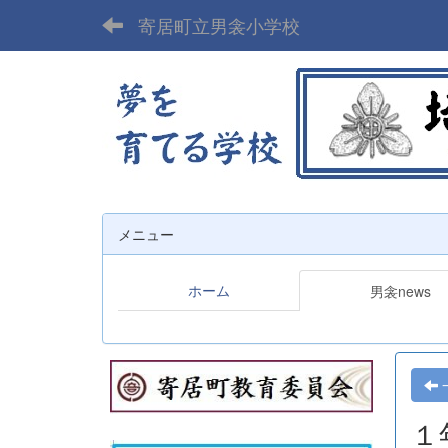
寄居町立男衾小学校
メニュー
ホーム
男衾news
１