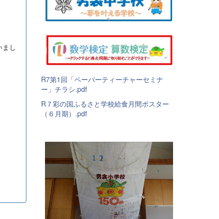
いまし
R7第1回「ペーパーティーチャーセミナ
ー」チラシ.pdf
R７彩の国ふるさと学校給食月間ポスター
（６月期）.pdf