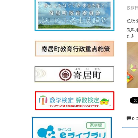
投稿日時
色板
教科
た♪
0