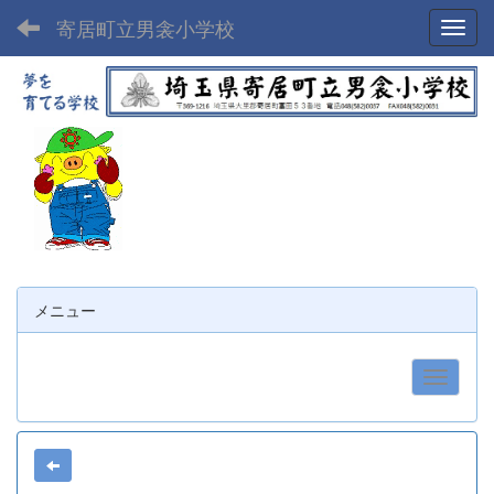
寄居町立男衾小学校
Toggl
メニュー