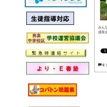
みん
成長
0