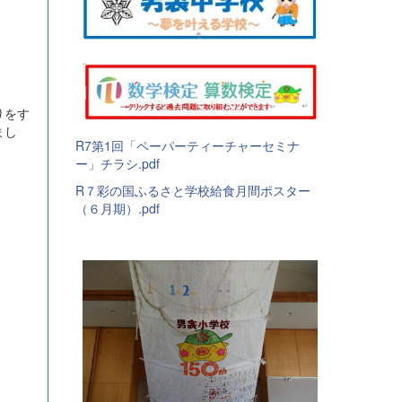
りをす
まし
R7第1回「ペーパーティーチャーセミナ
ー」チラシ.pdf
R７彩の国ふるさと学校給食月間ポスター
（６月期）.pdf