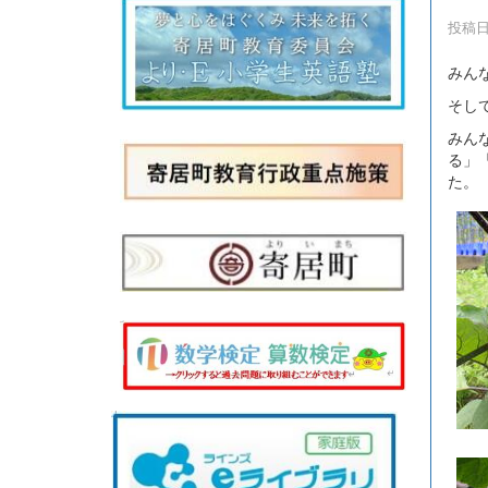
投稿日時
みん
そし
みん
る」
た。