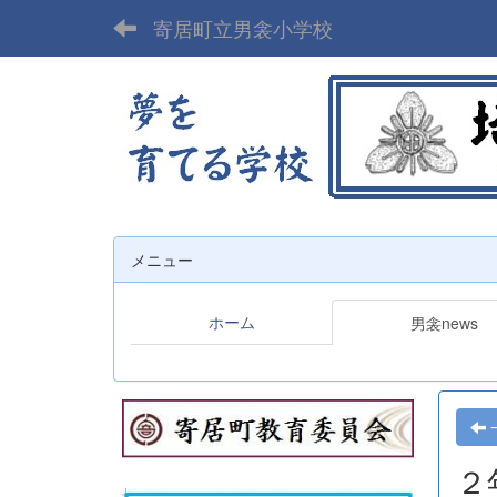
寄居町立男衾小学校
メニュー
ホーム
男衾news
２