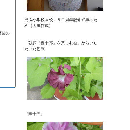
男衾小学校開校１５０周年記念式典のた
め（大凧作成）
野菜の
「朝顔『團十郎』を楽しむ会」からいた
だいた朝顔
『團十郎』