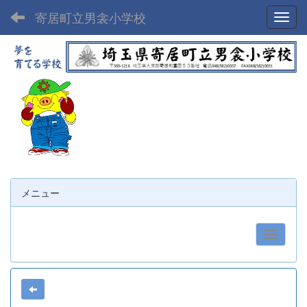
寄居町立男衾小学校
Toggl
メニュー