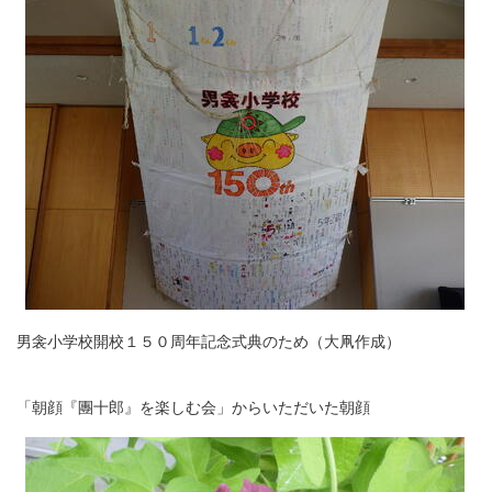
男衾小学校開校１５０周年記念式典のため（大凧作成）
「朝顔『團十郎』を楽しむ会」からいただいた朝顔