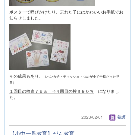
ポスターで呼びかけたり、忘れた子にはかわいいお手紙でお
知らせしました。
その成果もあり、
（ハンカチ・ティッシュ・つめが全て合格だった児
童）
１回目の検査７６％ ⇒４回目の検査９０％
になりまし
た。
2023/02/01
養護
【小中一貫教育】がん教育