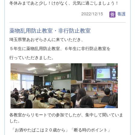
冬休みまであと少し！けがなく、元気に過ごしましょう！
2022/12/15
養護
薬物乱用防止教室・非行防止教室
埼玉県警あおぞらさんに来ていただき、
５年生に薬物乱用防止教室、６年生に非行防止教室を
行っていただきました。
各教室からリモートでの参加でしたが、集中して聞いていま
した。
「お酒やたばこは２０歳から」「断る時のポイント」