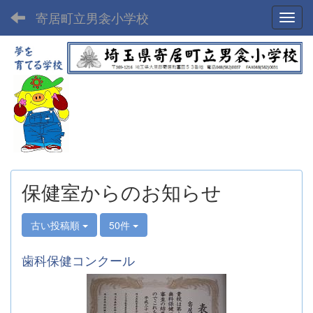
寄居町立男衾小学校
Toggl
保健室からのお知らせ
古い投稿順
50件
歯科保健コンクール