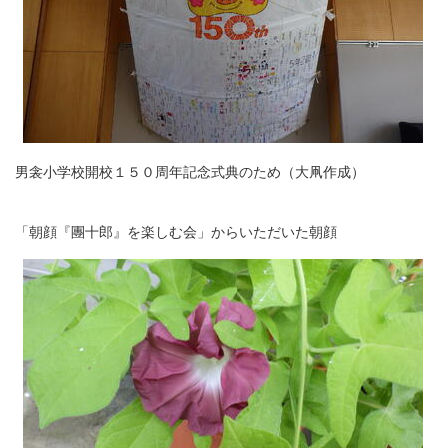
男衾小学校開校１５０周年記念式典のため（大凧作成）
「朝顔『團十郎』を楽しむ会」からいただいた朝顔