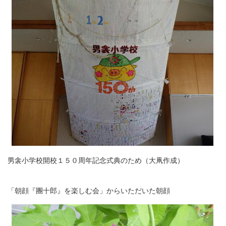
男衾小学校開校１５０周年記念式典のため（大凧作成）
「朝顔『團十郎』を楽しむ会」からいただいた朝顔