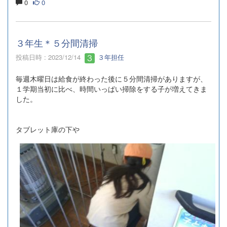
0
0
３年生＊５分間清掃
投稿日時 : 2023/12/14
３年担任
毎週木曜日は給食が終わった後に５分間清掃がありますが、
１学期当初に比べ、時間いっぱい掃除をする子が増えてきま
した。
タブレット庫の下や