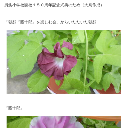
男衾小学校開校１５０周年記念式典のため（大凧作成）
「朝顔『團十郎』を楽しむ会」からいただいた朝顔
『團十郎』