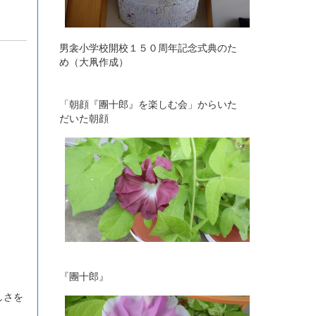
男衾小学校開校１５０周年記念式典のた
め（大凧作成）
「朝顔『團十郎』を楽しむ会」からいた
だいた朝顔
『團十郎』
しさを