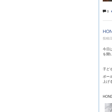
0
HO
投稿日時
今日
を開
子ど
ボー
上げ
HO