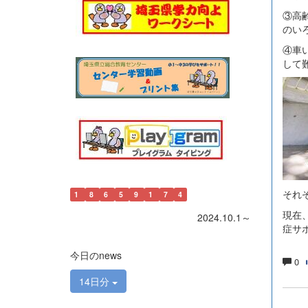
③高
のい
④車
して
それ
1
8
6
5
9
1
7
4
現在
2024.10.1～
症サ
今日のnews
0
14日分