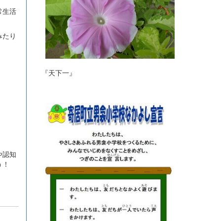
常生活
みたり
『天下一』
や認知
う！