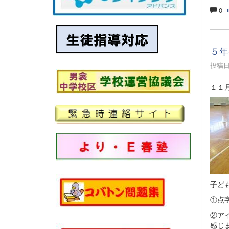
0
５年
投稿日時
１１
子ど
①点
②ア
感じ