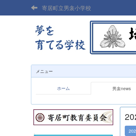
寄居町立男衾小学校
メニュー
ホーム
男衾news
2
20