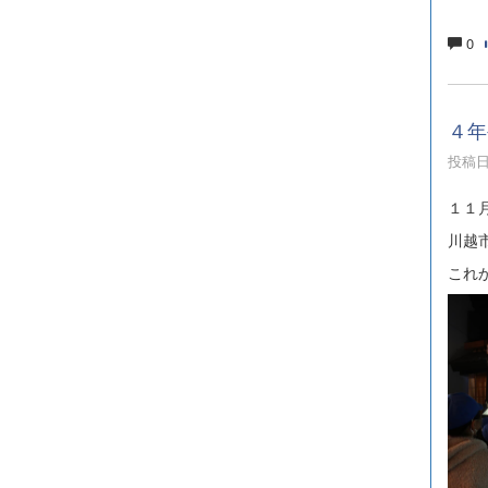
0
４年
投稿日時
１１
川越
これ