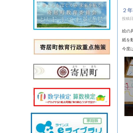
２年
投稿日時
絵の
紙を
今度