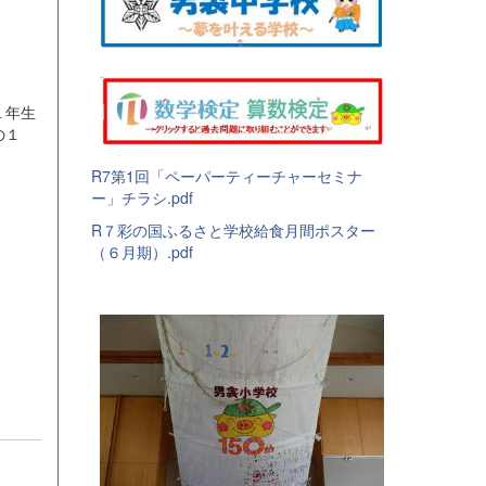
１年生
分の１
R7第1回「ペーパーティーチャーセミナ
ー」チラシ.pdf
R７彩の国ふるさと学校給食月間ポスター
（６月期）.pdf