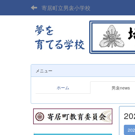
寄居町立男衾小学校
メニュー
ホーム
男衾news
2
20