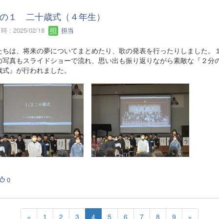
の１ 二十歳式（４年生）
 : 2025/02/18
担当
たちは、将来の夢についてまとめたり、歌の発表を行ったりしました。
の写真もスライドショーで流れ、思い出も振り返りながら素敵な『２
歳式』が行われました。
0
«
1
2
3
4
5
6
7
8
9
»