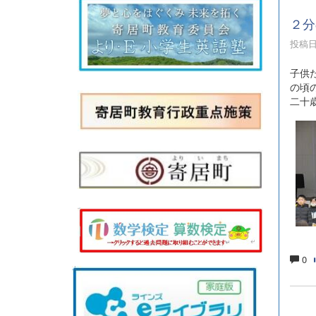
２分
投稿日時
子供
の頃
二十
0