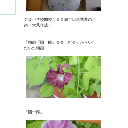
男衾小学校開校１５０周年記念式典のた
め（大凧作成）
「朝顔『團十郎』を楽しむ会」からいた
だいた朝顔
『團十郎』