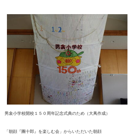
男衾小学校開校１５０周年記念式典のため（大凧作成）
「朝顔『團十郎』を楽しむ会」からいただいた朝顔