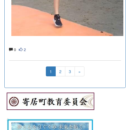
0
2
1
2
3
»