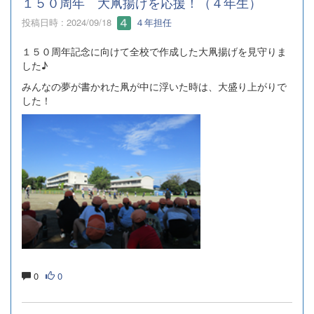
１５０周年 大凧揚げを応援！（４年生）
投稿日時 : 2024/09/18
４年担任
１５０周年記念に向けて全校で作成した大凧揚げを見守りま
した♪
みんなの夢が書かれた凧が中に浮いた時は、大盛り上がりで
した！
0
0