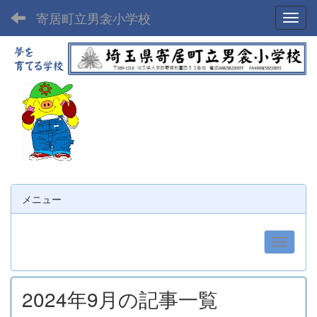
寄居町立男衾小学校
Toggl
メニュー
2024年9月の記事一覧