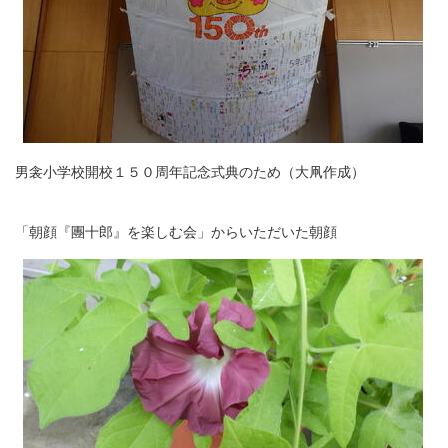
男衾小学校開校１５０周年記念式典のため（大凧作成）
「朝顔『團十郎』を楽しむ会」からいただいた朝顔