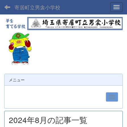
寄居町立男衾小学校
Toggl
メニュー
2024年8月の記事一覧