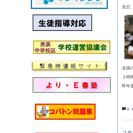
先日
全国
２時
昨年
0
２年