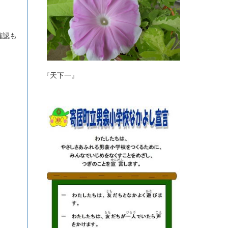
確認も
『天下一』