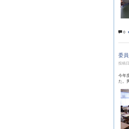
0
委員
投稿日時
今年
た。