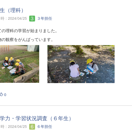
生（理科）
 : 2024/04/25
３年担任
ての理科の学習が始まりました。
物の観察をがんばっています。
0
学力・学習状況調査（６年生）
 : 2024/04/25
６年担任