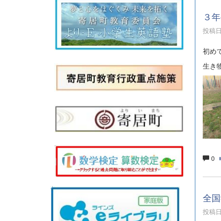
３年
投稿日時
初め
生き
0
全国
投稿日時