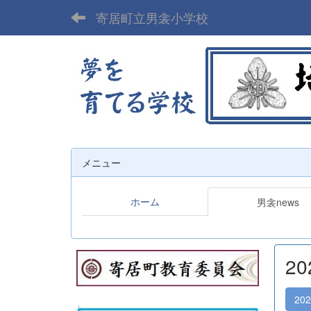
寄居町立男衾小学校
メニュー
ホーム
男衾news
2
20