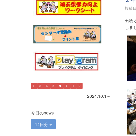
投稿日時
力強
しま
1
8
6
3
9
7
1
9
2024.10.1～
今日のnews
14日分