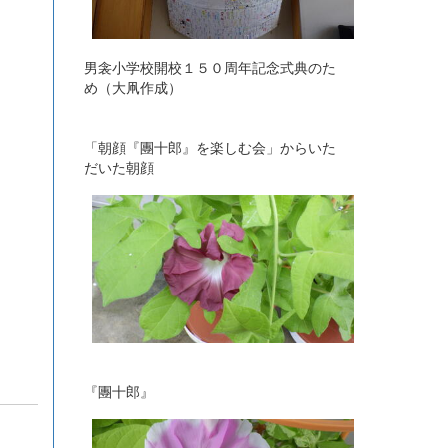
男衾小学校開校１５０周年記念式典のた
め（大凧作成）
「朝顔『團十郎』を楽しむ会」からいた
だいた朝顔
『團十郎』