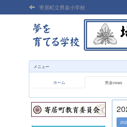
寄居町立男衾小学校
メニュー
ホーム
男衾news
2
20