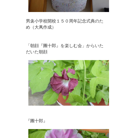
男衾小学校開校１５０周年記念式典のた
め（大凧作成）
「朝顔『團十郎』を楽しむ会」からいた
だいた朝顔
『團十郎』