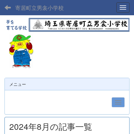
寄居町立男衾小学校
Toggl
メニュー
2024年8月の記事一覧