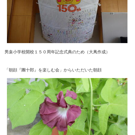
男衾小学校開校１５０周年記念式典のため（大凧作成）
「朝顔『團十郎』を楽しむ会」からいただいた朝顔