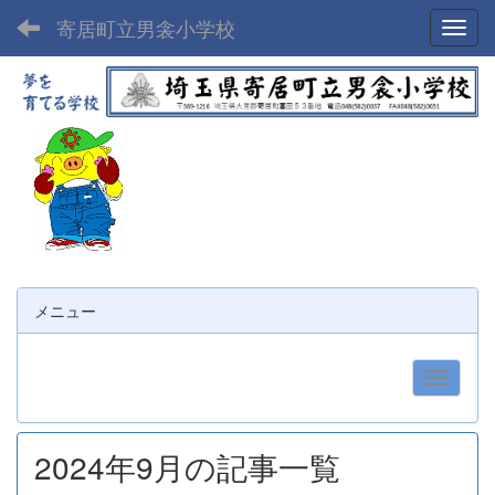
寄居町立男衾小学校
Toggl
メニュー
2024年9月の記事一覧