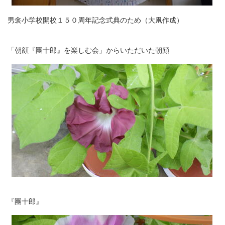
男衾小学校開校１５０周年記念式典のため（大凧作成）
「朝顔『團十郎』を楽しむ会」からいただいた朝顔
『團十郎』