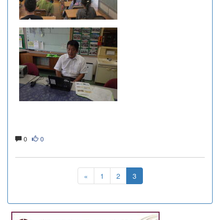
0
0
«
1
2
3