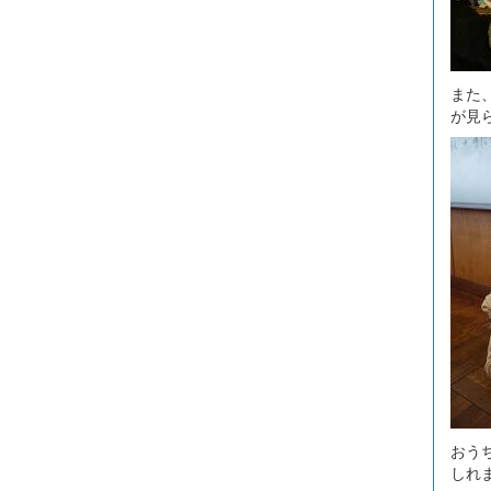
また
が見
おう
しれ