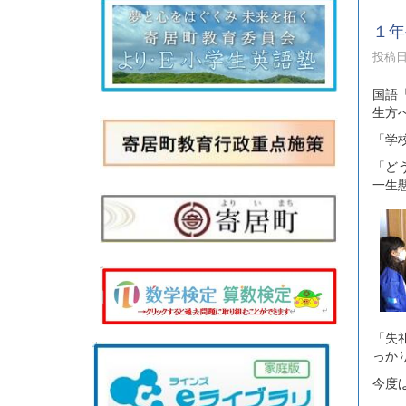
１年
投稿日時
国語
生方
「学
「ど
一生
「失
っか
今度