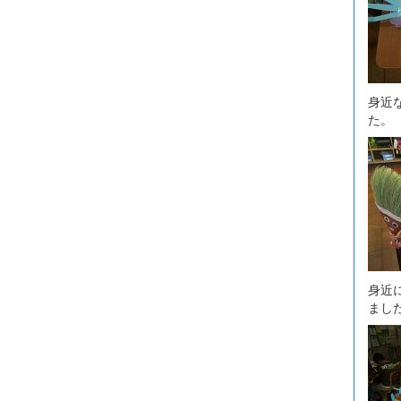
身近
た。
身近
まし