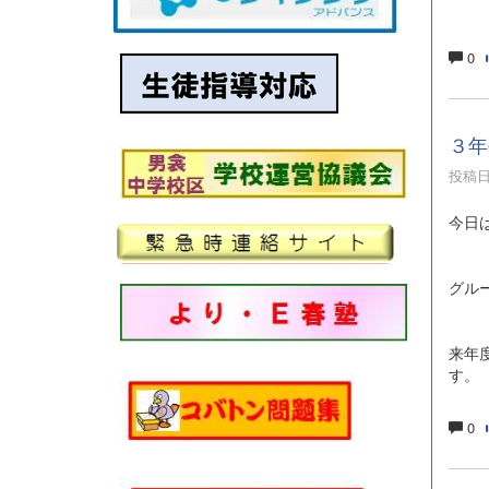
0
３年
投稿日時
今日
グル
来年
す。
0