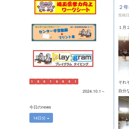
２年
投稿日時
１月
それ
1
8
6
1
6
8
5
1
自分
2024.10.1～
今日のnews
14日分