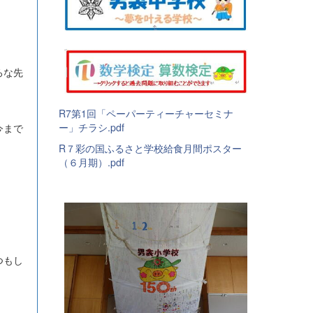
ろな先
R7第1回「ペーパーティーチャーセミナ
ー」チラシ.pdf
今まで
R７彩の国ふるさと学校給食月間ポスター
（６月期）.pdf
つもし