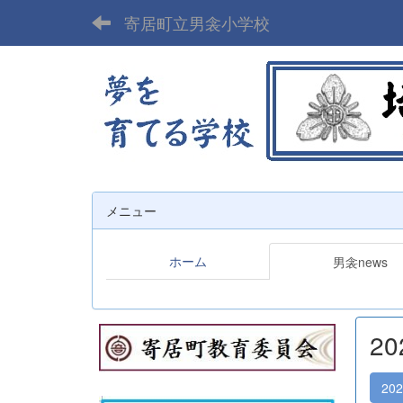
寄居町立男衾小学校
メニュー
ホーム
男衾news
2
20