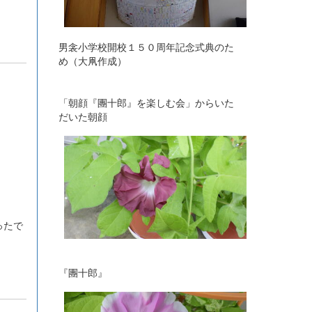
男衾小学校開校１５０周年記念式典のた
め（大凧作成）
「朝顔『團十郎』を楽しむ会」からいた
だいた朝顔
ったで
『團十郎』