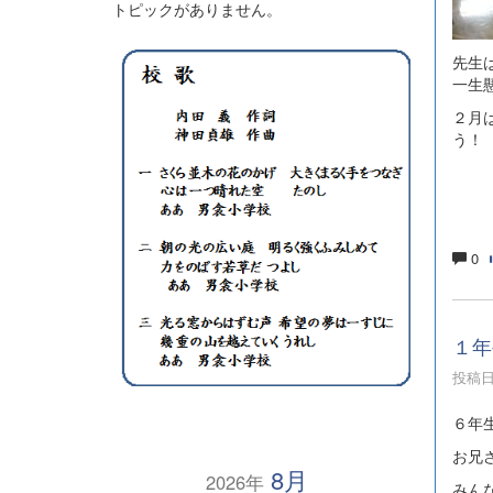
トピックがありません。
先生
一生
２月
う！
0
１年
投稿日時
６年
お兄
8月
2026年
みん