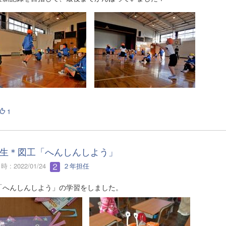
1
生＊図工「へんしんしよう」
 : 2022/01/24
２年担任
「へんしんしよう」の学習をしました。