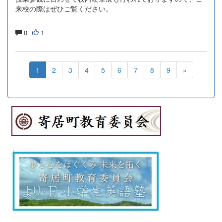
来校の際はぜひご覧ください。
0
1
1
2
3
4
5
6
7
8
9
»