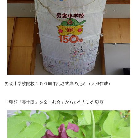
男衾小学校開校１５０周年記念式典のため（大凧作成）
「朝顔『團十郎』を楽しむ会」からいただいた朝顔