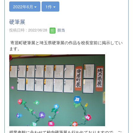
2022年6月
1件
硬筆展
投稿日時 : 2022/06/28
担当
寄居町硬筆展と埼玉県硬筆展の作品を校長室前に掲示してい
ます。
授業参観に合わせて校内硬筆展も行われておりますので、ご