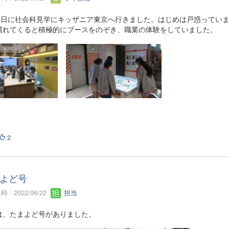
21日に社会科見学にキッザニア東京へ行きました。はじめは戸惑ってい
慣れてくると積極的にブースをのぞき、職業の体験をしていました。
2
よど号
 : 2022/06/22
担当
は、たまよど号がありました。