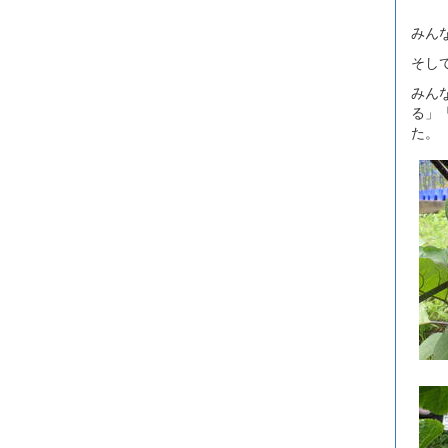
みん
そし
みん
る」
た。