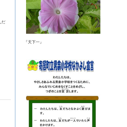
んだ
『天下一』