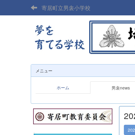
寄居町立男衾小学校
メニュー
ホーム
男衾news
2
20