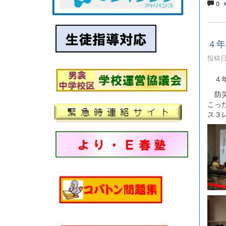
0
４年
投稿日時
４年
防災
こっ
ス３