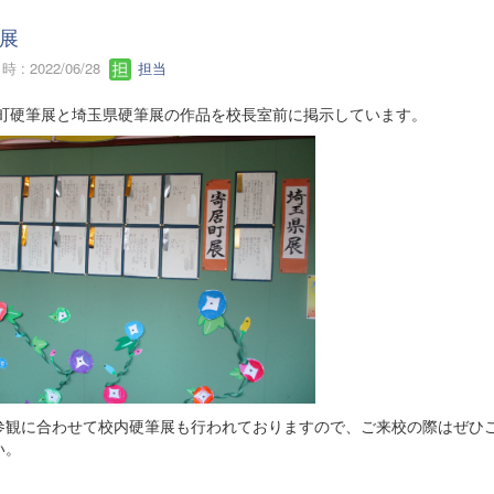
展
 : 2022/06/28
担当
町硬筆展と埼玉県硬筆展の作品を校長室前に掲示しています。
参観に合わせて校内硬筆展も行われておりますので、ご来校の際はぜひ
い。