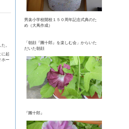
男衾小学校開校１５０周年記念式典のた
め（大凧作成）
「朝顔『團十郎』を楽しむ会」からいた
した。
だいた朝顔
とに起
２ホー
『團十郎』