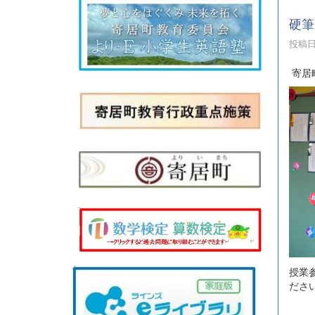
硬筆
投稿日時
寄居
授業
ださ