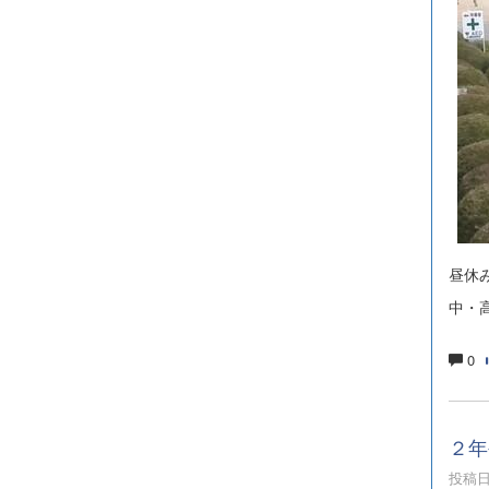
昼休
中・
0
２年
投稿日時