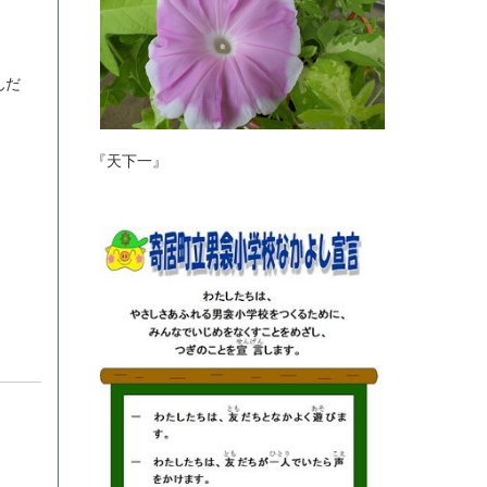
んだ
『天下一』