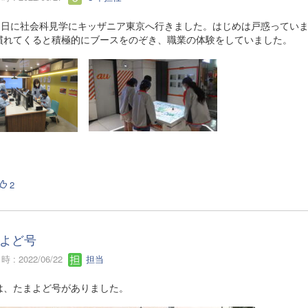
21日に社会科見学にキッザニア東京へ行きました。はじめは戸惑ってい
慣れてくると積極的にブースをのぞき、職業の体験をしていました。
2
よど号
 : 2022/06/22
担当
は、たまよど号がありました。