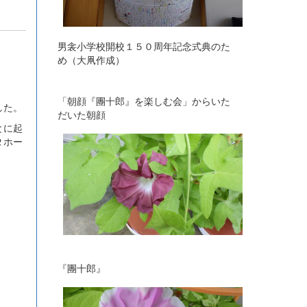
男衾小学校開校１５０周年記念式典のた
め（大凧作成）
「朝顔『團十郎』を楽しむ会」からいた
した。
だいた朝顔
とに起
２ホー
『團十郎』