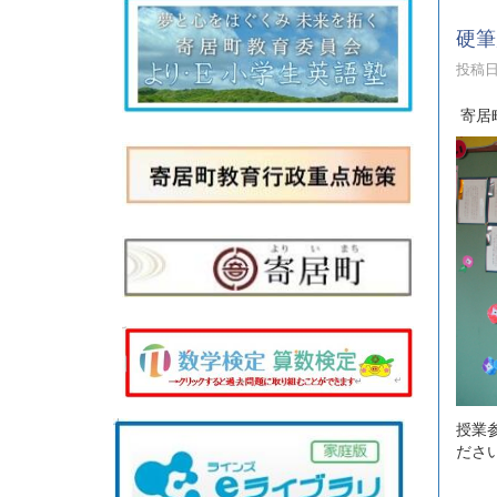
硬筆
投稿日時
寄居
授業
ださ