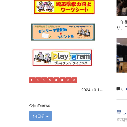
午後
り、
1
8
6
5
8
0
8
0
0
2024.10.1～
今日のnews
楽し
14日分
投稿日時