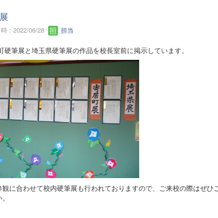
展
 : 2022/06/28
担当
町硬筆展と埼玉県硬筆展の作品を校長室前に掲示しています。
参観に合わせて校内硬筆展も行われておりますので、ご来校の際はぜひ
い。