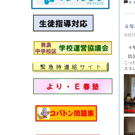
0
４年
投稿日時
４年
防災
こっ
ス３