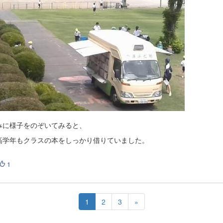
みに様子をのぞいてみると、
高学年もクラスの本をしっかり借りていました。
1
1
2
3
»