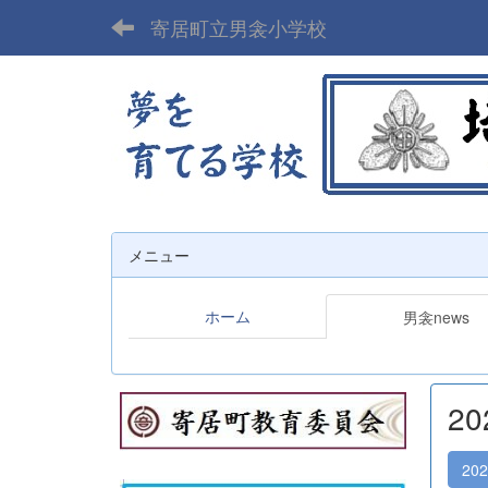
寄居町立男衾小学校
メニュー
ホーム
男衾news
2
20