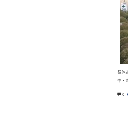
昼休
中・
0