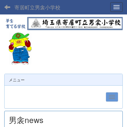
寄居町立男衾小学校
Toggl
メニュー
男衾news