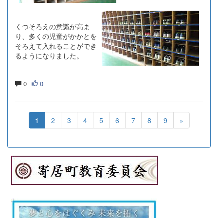
くつそろえの意識が高ま
り、多くの児童がかかとを
そろえて入れることができ
るようになりました。
0
0
1
2
3
4
5
6
7
8
9
»