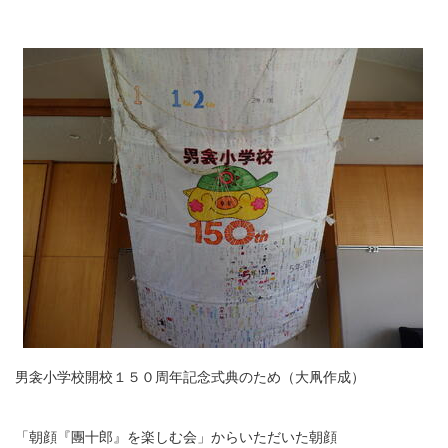
男衾小学校開校１５０周年記念式典のため（大凧作成）
「朝顔『團十郎』を楽しむ会」からいただいた朝顔