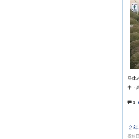
昼休
中・
0
２年
投稿日時