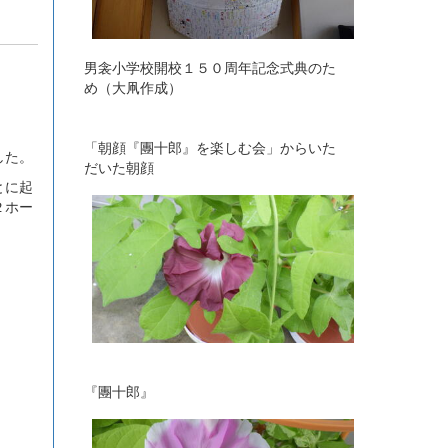
男衾小学校開校１５０周年記念式典のた
め（大凧作成）
「朝顔『團十郎』を楽しむ会」からいた
した。
だいた朝顔
とに起
２ホー
『團十郎』