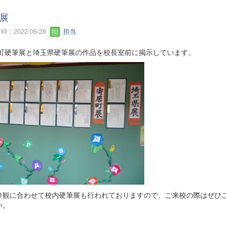
展
 : 2022/06/28
担当
町硬筆展と埼玉県硬筆展の作品を校長室前に掲示しています。
参観に合わせて校内硬筆展も行われておりますので、ご来校の際はぜひ
い。