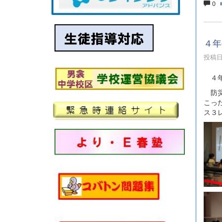
0
４年
投稿日時
４年
防災
こっ
ス３