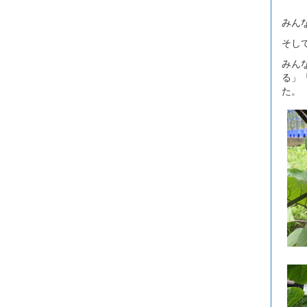
みん
そし
みん
る」
た。