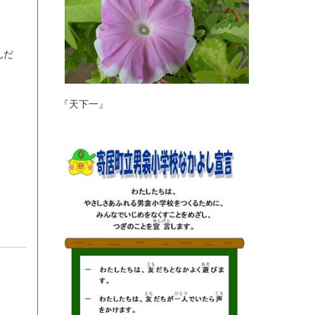
んだ
『天下一』