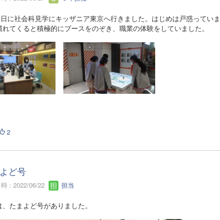
21日に社会科見学にキッザニア東京へ行きました。はじめは戸惑ってい
慣れてくると積極的にブースをのぞき、職業の体験をしていました。
2
よど号
 : 2022/06/22
担当
は、たまよど号がありました。