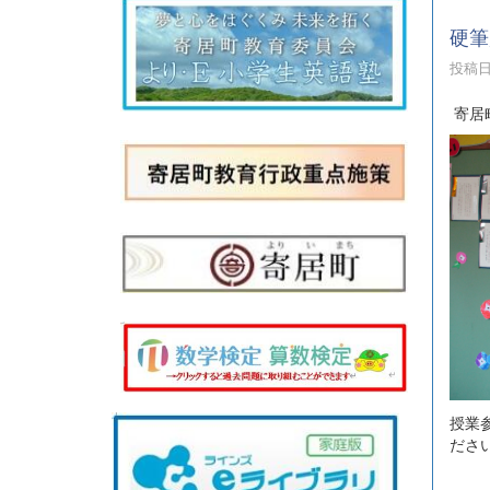
硬筆
投稿日時
寄居
授業
ださ