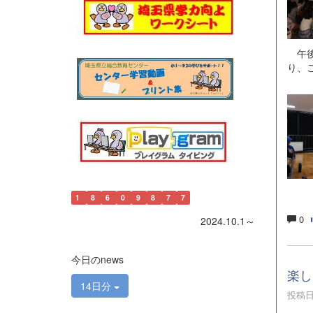
午後
り、
1
8
6
0
9
8
7
7
0
2024.10.1～
今日のnews
楽し
14日分
投稿日時