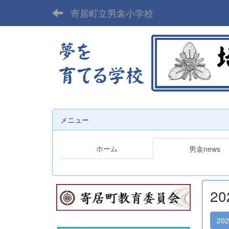
寄居町立男衾小学校
メニュー
ホーム
男衾news
2
20